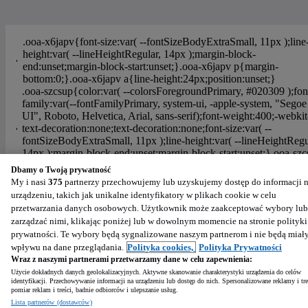
Dbamy o Twoją prywatność
Pomoc
Polityka plików "cookies"
Ustawienia plików cookie
My i nasi
375
partnerzy przechowujemy lub uzyskujemy dostęp do informacji 
urządzeniu, takich jak unikalne identyfikatory w plikach cookie w celu
Polityka prywatności
Regulamin OTOMOTO
przetwarzania danych osobowych. Użytkownik może zaakceptować wybory lub
Regulamin dla Klientów Biznesowych
zarządzać nimi, klikając poniżej lub w dowolnym momencie na stronie polityki
Powered by
:
prywatności. Te wybory będą sygnalizowane naszym partnerom i nie będą miał
wpływu na dane przeglądania.
Polityka cookies,
Polityka Prywatności
Wraz z naszymi partnerami przetwarzamy dane w celu zapewnienia:
Użycie dokładnych danych geolokalizacyjnych. Aktywne skanowanie charakterystyki urządzenia do celów
identyfikacji. Przechowywanie informacji na urządzeniu lub dostęp do nich. Spersonalizowane reklamy i tre
pomiar reklam i treści, badnie odbiorców i ulepszanie usług.
Lista partnerów (dostawców)